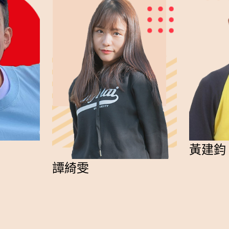
黃建鈞
譚綺雯