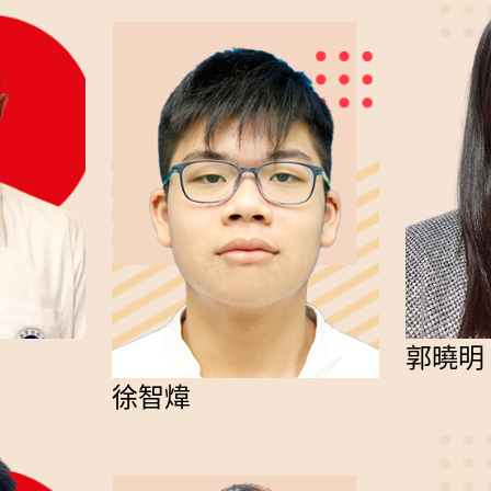
郭曉明
徐智煒