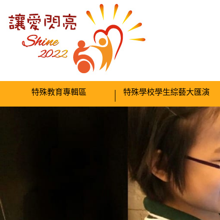
跳到內容
特殊教育專輯區
特殊學校學生綜藝大匯演