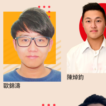
陳焯鈞
歐錦濤