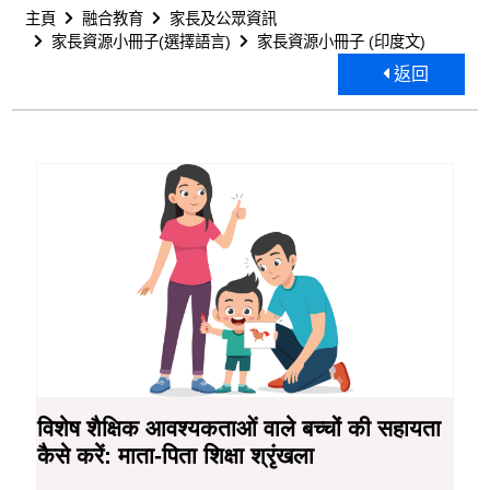
主頁
融合教育
家長及公眾資訊
家長資源小冊子(選擇語言)
家長資源小冊子 (印度文)
返回
家長資源小冊子 (印度文)
विशेष शैक्षिक आवश्यकताओं वाले बच्चों की सहायता
कैसे करें: माता-पिता शिक्षा श्रृंखला