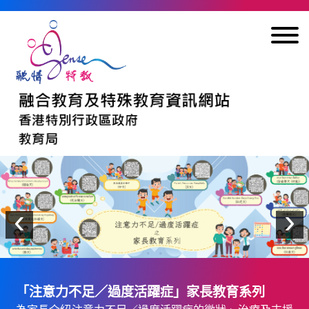
跳到內容
上一個
‹
›
互動數碼遊戲系列
此系列結合資訊科技與實證為本策略，為學習注入趣味元