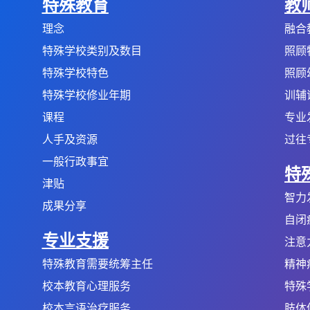
特殊教育
教
理念
融合
特殊学校类别及数目
照顾
特殊学校特色
照顾
特殊学校修业年期
训辅
课程
专业
人手及资源
过往
一般行政事宜
特
津贴
智力
成果分享
自闭
专业支援
注意
特殊教育需要统筹主任
精神
校本教育心理服务
特殊
校本言语治疗服务
肢体