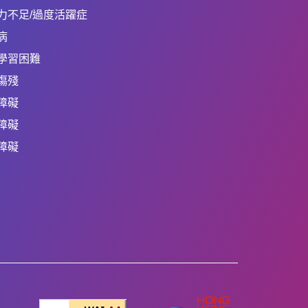
力不足/過度活躍症
病
學習困難
傷殘
障礙
障礙
障礙