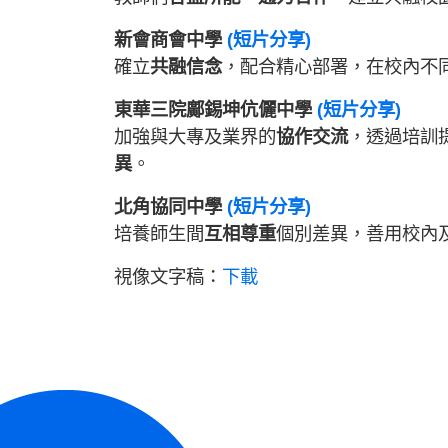
新會商會中學
(短片分享)
確立
共融信念
，配合精心部署，在校內不
東華三院鄺錫坤伉儷中學
(短片分享)
加強與大專及業界的
協作交流
，透過培訓
異
。
北角協同中學
(短片分享)
培養師生間
互相尊重
個別差異，善用校內
視像文字稿：
下載